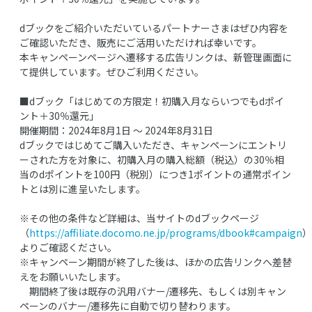
dブックをご紹介いただいているパートナーさまはぜひ内容を
ご確認いただき、販売にご活用いただければ幸いです。
本キャンペーンページへ遷移する広告リンクは、新管理画面に
て提供しています。ぜひご利用ください。
■dブック「はじめての方限定！初購入月ならいつでもdポイ
ント＋30％還元」
開催期間：2024年8月1日 ～ 2024年8月31日
dブックではじめてご購入いただき、キャンペーンにエントリ
ーされた方を対象に、初購入月の購入総額（税込）の30％相
当のdポイントを100円（税別）につき1ポイントの通常ポイン
トとは別に進呈いたします。
※その他の条件など詳細は、当サイトのdブックページ
（
https://affiliate.docomo.ne.jp/programs/dbook#campaign
）
よりご確認ください。
※キャンペーン期間が終了した後は、ほかの広告リンクへ差替
えをお願いいたします。
期間終了後は既存の汎用バナー/遷移先、もしくは別キャン
ペーンのバナー/遷移先に自動で切り替わります。