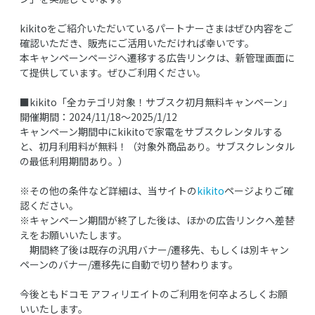
kikitoをご紹介いただいているパートナーさまはぜひ内容をご
確認いただき、販売にご活用いただければ幸いです。
本キャンペーンページへ遷移する広告リンクは、新管理画面に
て提供しています。ぜひご利用ください。
■kikito「全カテゴリ対象！サブスク初月無料キャンペーン」
開催期間：2024/11/18～2025/1/12
キャンペーン期間中にkikitoで家電をサブスクレンタルする
と、初月利用料が無料！（対象外商品あり。サブスクレンタル
の最低利用期間あり。）
※その他の条件など詳細は、当サイトの
kikito
ページよりご確
認ください。
※キャンペーン期間が終了した後は、ほかの広告リンクへ差替
えをお願いいたします。
期間終了後は既存の汎用バナー/遷移先、もしくは別キャン
ペーンのバナー/遷移先に自動で切り替わります。
今後ともドコモ アフィリエイトのご利用を何卒よろしくお願
いいたします。