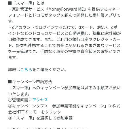
■「スマー簿」とは
・家計管理サービス『MoneyForward ME』を提供するマネー
フォワードとドコモがタッグを組んで開発した家計簿アプリで
す。
・dアカウントでログインするだけで、dカード、d払い、dポ
イントなどのドコモのサービスと自動連携し、簡単に家計簿が
自動作成できます。また、ご利用の銀行口座やクレジットカー
ド、証券も連携することでお金にかかわるさまざまなサービス
を一元管理でき、手間なく収支の把握や資産状況の確認ができ
ます。
詳細は
こちら
をご確認ください。
■キャンペーン申請方法
「スマー簿」へのキャンペーン参加申請は以下の手順でお願い
いたします。
①管理画面に
アクセス
➁キャンペーンタブ＞「参加申請可能なキャンペーン」＞株式
会社NTTドコモ をクリック
③「スマー簿」を選択して参加申請