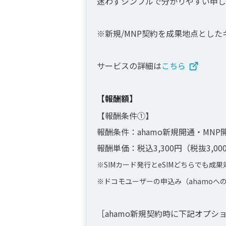
迷わずシンプルで分かりやすい申し
※新規/MNP契約を成果地点とした
サービスの詳細は
こちら
【報酬額】
【報酬条件①】
報酬条件：ahamo新規開通・MNP
報酬単価：税込3,300円（税抜3,00
※SIMカード発行とeSIMどちらでも成果
※ドコモユーザーの申込み（ahamoへ
［ahamo新規契約時に下記オプ