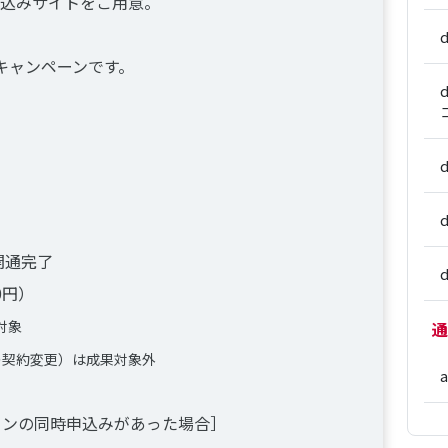
込みサイトをご用意。
キャンペーンです。
開通完了
0円）
対象
通
の契約変更）は成果対象外
ションの同時申込みがあった場合］