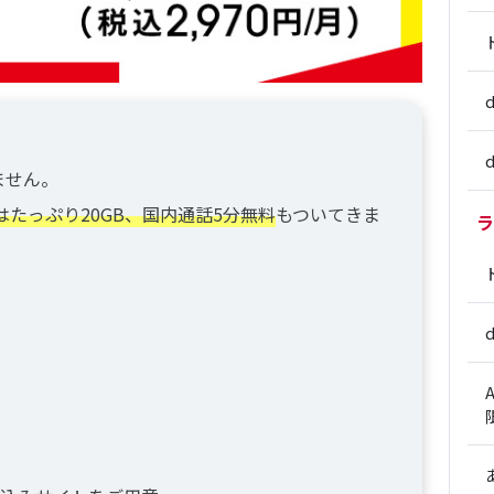
ません。
はたっぷり20GB、国内通話5分無料
もついてきま
ラ