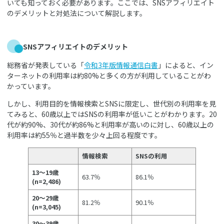
いても知っておく必要があります。ここでは、SNSアフィリエイト
のデメリットと対処法について解説します。
SNSアフィリエイトのデメリット
総務省が発表している「
令和3年版情報通信白書
」によると、イン
ターネットの利用率は約80%と多くの方が利用していることがわ
かっています。
しかし、利用目的を情報検索とSNSに限定し、世代別の利用率を見
てみると、60歳以上ではSNSの利用率が低いことがわかります。20
代が約90%、30代が約86%と利用率が高いのに対し、60歳以上の
利用率は約55％と過半数を少々上回る程度です。
情報検索
SNSの利用
13～19歳
63.7％
86.1％
(n=2,486)
20～29歳
81.2％
90.1％
(n=3,045)
30～39歳