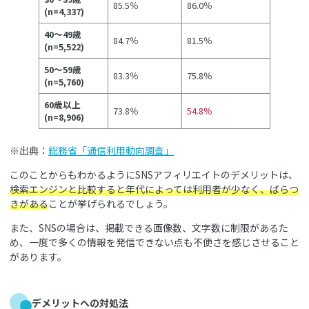
85.5％
86.0％
(n=4,337)
40～49歳
84.7％
81.5％
(n=5,522)
50～59歳
83.3％
75.8％
(n=5,760)
60歳以上
73.8％
54.8％
(n=8,906)
※出典：
総務省「通信利用動向調査」
このことからもわかるようにSNSアフィリエイトのデメリットは、
検索エンジンと比較すると年代によっては利用者が少なく、ばらつ
きがある
ことが挙げられるでしょう。
また、SNSの場合は、掲載できる画像数、文字数に制限があるた
め、一度で多くの情報を発信できない点も不便さを感じさせること
があります。
デメリットへの対処法