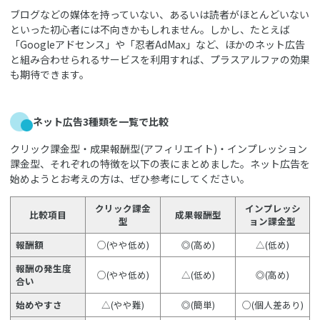
ブログなどの媒体を持っていない、あるいは読者がほとんどいない
といった初心者には不向きかもしれません。しかし、たとえば
「Googleアドセンス」や「忍者AdMax」など、ほかのネット広告
と組み合わせられるサービスを利用すれば、プラスアルファの効果
も期待できます。
ネット広告3種類を一覧で比較
クリック課金型・成果報酬型(アフィリエイト)・インプレッション
課金型、それぞれの特徴を以下の表にまとめました。ネット広告を
始めようとお考えの方は、ぜひ参考にしてください。
クリック課金
インプレッシ
比較項目
成果報酬型
型
ョン課金型
報酬額
○(やや低め)
◎(高め)
△(低め)
報酬の発生度
○(やや低め)
△(低め)
◎(高め)
合い
始めやすさ
△(やや難)
◎(簡単)
○(個人差あり)