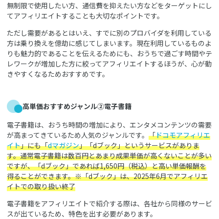
無制限で使用したい方、通信費を抑えたい方などをターゲットにし
てアフィリエイトすることも大切なポイントです。
ただし需要があるとはいえ、すでに別のプロバイダを利用している
方は乗り換えを億劫に感じてしまいます。現在利用しているものよ
りも魅力的であることを伝えるためにも、おうちで過ごす時間やテ
レワークが増加した方に絞ってアフィリエイトするほうが、心が動
きやすくなるためおすすめです。
高単価おすすめジャンル②電子書籍
電子書籍は、おうち時間の増加により、エンタメコンテンツの需要
が高まってきているため人気のジャンルです。
「
ドコモアフィリエ
イト
」にも「
dマガジン
」「dブック」というサービスがありま
す。通常電子書籍は数百円とあまり成果単価が高くないことが多い
ですが、「dブック」であれば1,650円（税込）と高い単価報酬を
得ることができます。※「dブック」は、2025年6月でアフィリエ
イトでの取り扱い終了
電子書籍をアフィリエイトで紹介する際は、各社から同様のサービ
スが出ているため、特色を出す必要があります。