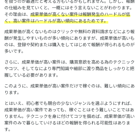
を扱うのが最適だと考える方もいるかもしれません。しかし、報酬
の仕組みを見ていくと、一概にはそう言えないことがわかります。
その理由は、
成果単価が高くない案件は報酬発生のハードルが低
く、高い案件はハードルが高い傾向にあるためです。
成果単価が高くないものはクリックや無料の資料請求などにより報
酬が発生しやすいものが多い傾向にありますが、成果単価が高いも
のは、登録や契約または購入をしてはじめて報酬が得られるものが
多いです。
さらに、成果単価が高い案件は、購買意欲を高める為のテクニック
やコツ、そしてなにより専門知識や細部に渡り商品をしっかりと把
握している必要があります。
このように、成果単価が高い案件だけで稼ぐのは、難しい傾向にあ
ります。
とはいえ、初心者でも競合の少ないジャンルを選ぶようにすれば、
成果単価が高い案件であっても、稼ぐことはそう難しいことではあ
りません。テクニックを身に付けてコツを掴めば、成果単価が高い
案件のみで暮らしていけるほどの報酬を得られる可能性はありま
す。