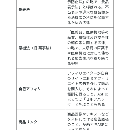
示防止法」の略で「景品
表示法」と呼ばれる。不
景表法
当表示や過大な景品類か
ら消費者の利益を保護す
るための法律
「医薬品、医療機器等の
品質、有効性及び安全性
の確保等に関する法律」
薬機法（旧 薬事法）
の略で、未承認の医薬品
や医療機器に対して使わ
れる広告表現を取り締ま
る規制
アフィリエイターが自身
のサイトにあるアフィリ
エイト広告を介して商品
自己アフィリ
を購入し、それによって
報酬を得ること。ASPに
よっては「セルフバッ
ク」と呼ぶこともある
商品画像やテキストなど
を利用して作る広告原稿
商品リンク
のこと。契約するASPに
よって異なる