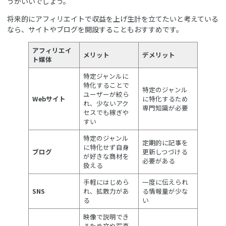
うがいいでしょう。
将来的にアフィリエイトで収益を上げ生計を立てたいと考えている
なら、サイトやブログを開設することもおすすめです。
アフィリエイ
メリット
デメリット
ト媒体
特定ジャンルに
特化することで
特定のジャンル
ユーザーが絞ら
Webサイト
に特化するため
れ、少ないアク
専門知識が必要
セスでも稼ぎや
すい
特定のジャンル
定期的に記事を
に特化せず自身
ブログ
更新しつづける
が好きな商材を
必要がある
扱える
手軽にはじめら
一度に伝えられ
SNS
れ、拡散力があ
る情報量が少な
る
い
映像で説明でき
るため文や写真